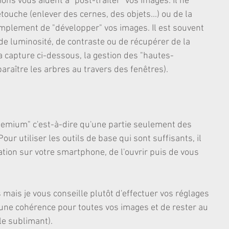
ns vous aident à "post-traiter" vos images. Il ne 
etouche (enlever des cernes, des objets...) ou de la 
mplement de "développer" vos images. Il est souvent 
de luminosité, de contraste ou de récupérer de la 
 capture ci-dessous, la gestion des "hautes-
araître les arbres au travers des fenêtres).
freemium" c'est-à-dire qu'une partie seulement des 
Pour utiliser les outils de base qui sont suffisants, il 
cation sur votre smartphone, de l'ouvrir puis de vous 
ts mais je vous conseille plutôt d'effectuer vos réglages 
ne cohérence pour toutes vos images et de rester au 
le sublimant).