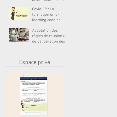
l’accès au logement
Covid-19 : La
formation en e-
learning code de
déontologie des
Adaptation des
professionnels de
règles de réunion et
l'immobilier est
de délibération des
assemblées
(notamment
syndicales)
Espace privé