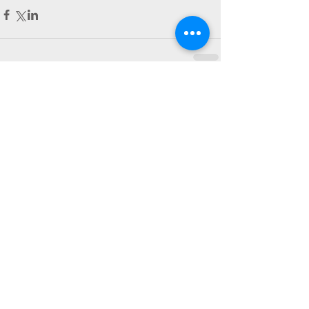
Commentaires
Rédigez un commentaire...
Profitez de
- 15%
avec le code :
BIENVENUE
Voir les formations