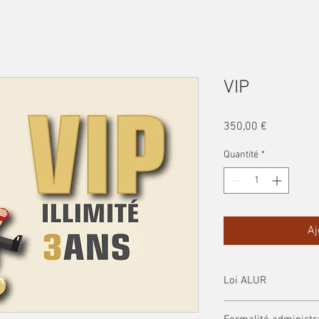
VIP
Prix
350,00 €
Quantité
*
Aj
Loi ALUR
Ce pack comprend tout