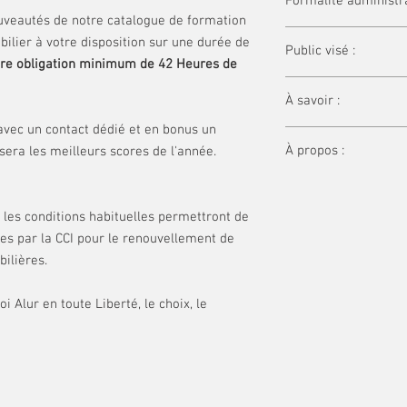
Formalité administr
thème de l'immobilier a
ouveautés de notre catalogue de formation
des connaissances. De f
:
À l'issue de chaque fo
bilier à votre disposition sur une durée de
formation continue pou
Public visé :
(plus de 70% de bonne
tre obligation minimum de 42 Heures de
télécharger une attesta
Agent immobilier, gest
accessible 3 ans dans 
À savoir :
commercial, directeur 
avec un contact dédié et en bonus un
Ce parcours répond à l
À propos :
sera les meilleurs scores de l'année.
tout professionnel de 
d'une durée minimale 
Essor Conseil est un 
cours de 3 années con
certifié VeriSelect, et 
sur le thème de la déon
les conditions habituelles permettront de
renouvellement de la c
es par la CCI pour le renouvellement de
ilières.
i Alur en toute Liberté, le choix, le