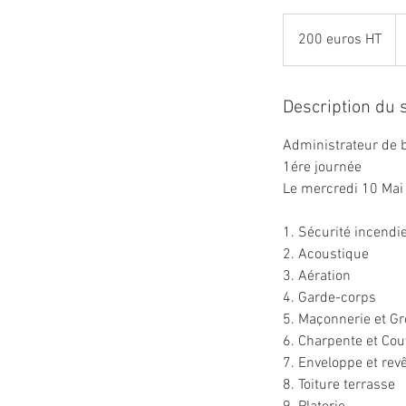
200
euros
200 euros HT
HT
Description du 
Administrateur de b
1ére journée
Le mercredi 10 Mai
1. Sécurité incendi
2. Acoustique
3. Aération
4. Garde-corps
5. Maçonnerie et G
6. Charpente et Cou
7. Enveloppe et rev
8. Toiture terrasse