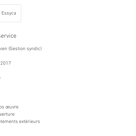
Essyca
service
ien (Gestion syndic)
 2017
e
ros œuvre
verture
êtements extérieurs